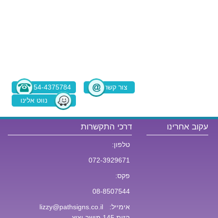
צור קשר
054-4375784
נווט אלינו
בוויז
עקוב אחרינו
דרכי התקשרות
טלפון:
072-3929671
פקס:
08-8507544
אימייל:
lizzy@pathsigns.co.il
הזית 145 מושב יציץ