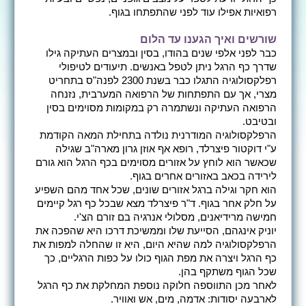
רפואיות אפילו עוד לפני שהתפתחו בגוף.
שורשים ואיך הגענו עד הלום
כבר לפני אלפי שנים בהודו, בסין ובמצרים העתיקה גילו
שדרך כף הרגל ניתן לטפל באנשים. תיעודים לטיפולי
רפלקסולוגיה התגלו כבר בשנת 2300 לפנה"ס בתחריט
מצרי, אך עם התפתחות של הרפואה המערבית, נזנחה
הרפואה העתיקה ונשתמרה רק במקומות מסוימים בסין
ובטיבט.
הרפלקסולוגיה המודרנית נולדה בתחילת המאה הקודמת
ע"י דוקטור פיצרלד, רופא אף אוזן גרון מארה"ב שגילה
שכאשר הוא לוחץ על אזורים מסוימים בכף הרגל הוא גורם
לירידה בכאב באזורים אחרים בגוף.
הוא חקר וגילה ברגל אזורים שונים, שכל אחד מהם השפיע
על חלק אחר בגוף. ד"ר פיצרלד מצא שבכל כף רגל קיימים
חמישה מרידיאנים, מסלולי אנרגיה בם זורם הצ'י.
יוניק אינגהם, הסייעת שלו וממשיכת דרכו היא שהפכה את
הרפלקסולוגיה למה שהיא היום, היא זו שהחלה למפות את
כף הרגל ויצרה את מפת הגוף כולו על כפות הרגליים, כך
שכל הגוף משתקף בהן.
לאחר מכן התווספה חלוקה נוספת המחלקת את כף הרגל
לארבעה יסודות: אדמה, מים, אש ואוויר.