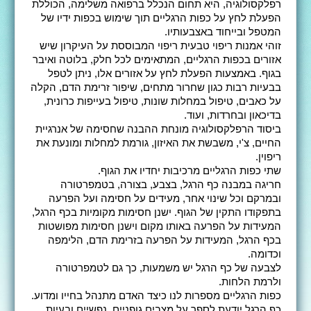
רפלקסולוגיה, היא תחום הנכלל ברפואה משלימה, הכוללת
הפעלת לחץ על כפות הרגליים תוך שימוש בכפות ידיו של
המטפל ובייחוד באצבעותיו.
זוהי אמנות ריפוי טבעית ריפוי המבוססת על העיקרון שיש
אזורים בכפות הרגליים, המתאימים לכל חלק, בלוטה ואיבר
בגוף. באמצעות הפעלת לחץ על אזורים אלו, ניתן לטפל
בבעיות רבות כגון שחרור מתחים, שיפור זרימת הדם, הקלה
על כאבים, טיפול במחלות שונות, טיפול בעייפות כרונית,
בדיכאון ובחרדות, ועוד.
ביסוד הרפלקסולוגיה מונחת ההבנה שחסימה של אנרגיית
החיים, צ'י, משבשת את האיזון, גורמת למחלות ומונעת את
ריפוין.
שתי כפות הרגליים מרכיבות יחדיו את הגוף.
חריגה במבנה כף הרגל, בצבע, בצורה, בטמפרטורה
ובמרקם וכל שינוי אחר, מעידים על חסימה ועל הפרעה
בתפקודו התקין של הגוף. ישנן חסימות מקומיות בכף הרגל,
המעידות על הפרעה באותו מקום וישנן חסימות מפושטות
בכף הרגל, המעידות על הפרעה בזרימת הדם, הלימפה
וכדומה.
לצבעה של כף הרגל יש משמעות, כך גם לטמפרטורה
ולרמת הלחות.
כפות הרגליים מספרות לנו כיצד האדם מתנהל בחייו ומדוע.
כף הרגל יודעת לספר על מצבים גופניים, נפשיים ובעיות