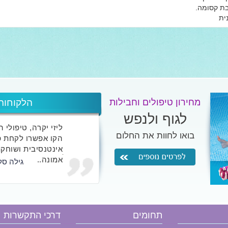
ת קסומה.
נית
מחירון טיפולים וחבילות
הלקוחות
לגוף ולנפש
ליזי יקרה, טיפולי 
בואו לחוות את החלום
הקו אפשרו לקחת פ
אינטנסיבית ושוחקת
אמונה..
גילה סל
אני לא כותבת אליי
שטרם חוו אצלך את 
תחומים
דרכי התקשרות