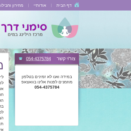
דף הבית
אודותיי
מחירון וחבילו
צור/י קשר
054-4375784
מ
במידה ואנו לא זמינים בטלפון
לי
מוזמנים לפנות אלינו בוואצאפ
לפני 9 חודשי
054-4375784
או
חו
הט
בר
לכ
הב
תו
אי