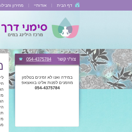
דף הבית
אודותיי
מחירון וחבילו
צור/י קשר
054-4375784
מ
במידה ואנו לא זמינים בטלפון
ליז
מוזמנים לפנות אלינו בוואצאפ
חיכ
054-4375784
הט
מיי
הר
הי
תו
מי
מה