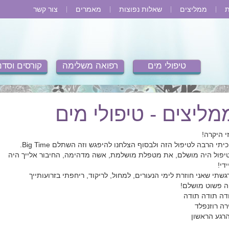
ת
ממליצים
שאלות נפוצות
מאמרים
צור קשר
טיפולי מים
רפואה משלימה
קורסים וסדנ
מליצים - טיפולי מים
י היקרה!
יתי הרבה לטיפול הזה ולבסוף הצלחנו להיפגש וזה השתלם Big Time.
יפול היה מושלם, את מטפלת מושלמת, אשה מדהימה, החיבור אלייך היה
די!
גשתי שאני חוזרת לימי הנעורים, למחול, לריקוד, ריחפתי בזרועותייך
ה פשוט מושלם!
דה תודה תודה
רה רוזנפלד
רגע הראשון