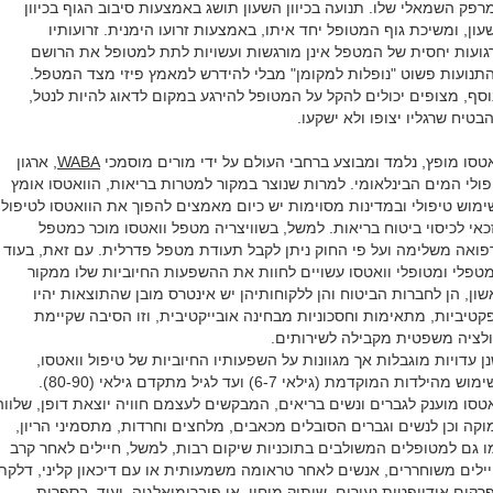
רפק השמאלי שלו. תנועה בכיוון השעון תושג באמצעות סיבוב הגוף בכיוון
עון, ומשיכת גוף המטופל יחד איתו, באמצעות זרועו הימנית. זרועותיו
גועות יחסית של המטפל אינן מורגשות ועשויות לתת למטופל את הרושם
תנועות פשוט "נופלות למקומן" מבלי להידרש למאמץ פיזי מצד המטפל.
וסף, מצופים יכולים להקל על המטופל להירגע במקום לדאוג להיות לנטל,
הבטיח שרגליו יצופו ולא ישקעו.
אטסו מופץ, נלמד ומבוצע ברחבי העולם על ידי מורים מוסמכי
WABA
, ארגון
פולי המים הבינלאומי. למרות שנוצר במקור למטרות בריאות, הוואטסו אומץ
ימוש טיפולי ובמדינות מסוימות יש כיום מאמצים להפוך את הוואטסו לטיפול
כאי לכיסוי ביטוח בריאות. למשל, בשוויצריה מטפל וואטסו מוכר כמטפל
פואה משלימה ועל פי החוק ניתן לקבל תעודת מטפל פדרלית. עם זאת, בעוד
טפלי ומטופלי וואטסו עשויים לחוות את ההשפעות החיוביות שלו ממקור
שון, הן לחברות הביטוח והן ללקוחותיהן יש אינטרס מובן שהתוצאות יהיו
קטיביות, מתאימות וחסכוניות מבחינה אובייקטיבית, וזו הסיבה שקיימת
ולציה משפטית מקבילה לשירותים.
נן עדויות מוגבלות אך מגוונות על השפעותיו החיוביות של טיפול וואטסו,
בשימוש מהילדות המוקדמת (גילאי 6-7) ועד לגיל מתקדם גילאי (80-90).
אטסו מוענק לגברים ונשים בריאים, המבקשים לעצמם חוויה יוצאת דופן, שלווה
וקה וכן לנשים וגברים הסובלים מכאבים, מלחצים וחרדות, מתסמיני הריון,
ו גם למטופלים המשולבים בתוכניות שיקום רבות, למשל, חיילים לאחר קרב
יילים משוחררים, אנשים לאחר טראומה משמעותית או עם דיכאון קליני, דלקת
רקים אידיופטית נעורים, שיתוק מוחין, או פיברומיאלגיה, ועוד. בספרות