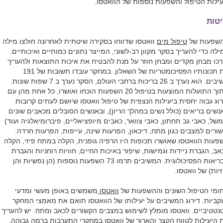
עילות הטיפול והשפעות נוספות של הוואטסו.
טות
שפעות של
טיפול מים
וואטסו שדווחו בסקירה שיטתית לאחרונה חולצו מילה
ילה כדי להעריך בסקר מקוון רב-לשוני, המייצר נתונים כמותיים ואיכותיים.
רכו מבחן מקדים ומבחן חוזר על מנת להבטיח את איכות התוצאות ולהעריך
את תכונותיו הפסיכומטריות של השאלון. במחקר עובדו תשובות של 191
 הוא נערך ב 26 בריכות ברחבי העולם, הסקר נערך ב 7 שפות שונות.
מתוך התועלות המוצעות בטיפול 20 השפעות הוכחו ואושרו, כל אחת מהן עם
רוג גבוה יחסית ביעילות הנצפית של טיפול וואטסו שיושם לעתים קרובות
נשים בריאים (כולל נשים במהלך הריון), ובאנשים הסובלים מכאבים שונים
משל, כאבי גב תחתון, כאבי צוואר, כאבים מיופציאליים, פיברומיאלגיה ועוד)
שורים למצבים כגון מתח, דיכאון, הפרעות שינה, עייפות, הפרעות חרדה.
פעות הוואטסו שאושרו תכופות היו הרפיה גופנית, הקלה במתח פיזי, הקלה
אב, הגברת ניידות וגמישות, שיפור באיכות החיים, חוויות רוחניות והגברת
הבריאות הפסיכולוגית. המשיבים תרמו 73 השפעות נוספות (הן נפשיות והן
זיות) של וואטסו.
ומי הטיפול השונים וההשפעות של
וואטסו
משמשים באופן מעשי ומדעי
קביות. דירוג המשיבים על יעילותו של הוואטסו תואם את מאמצי המחקר
נטטיביים. וואטסו מומלץ לשימוש במצבים הקשורים לכאב ומתח. יש להעריך
 היעילות לטווח הקצר והארוך של וואטסו במחקרי התערבות ברמה גבוהה.