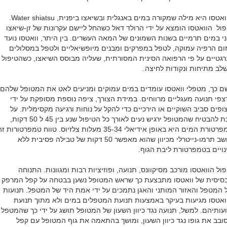
הוואטסו היא מילה שמקורה במים באנגלית ובשיאצו ביפנית, Water shiatsu.
פול הוואטסו הומצא על ידי הרולד דאל כשהחל ליישם עקרונות של זן-שיאצו
ני במים תרמיים בשנות השמונים של המאה העשרים. בין היתר, וואטסו נועד
זום הרפיה עמוקה, לטפל במפרקים ומבנים מיופשיאליים ולטפל במסלולים
רגטיים על פי הרפואה הסינית המסורתית, שעליה מבוסס השיאצו, כשהטיפול
לב מתיחות ונקודות לחיצה.
ם כך, מטפלי וואטסו עומדים במים עמוקים ומניעים לאט את המטופל שלהם
צפי תנועה מעגליים מרווחים. במידת הצורך, ציפה נוספת מסופקת על ידי
ופים סביב השוקיים או הירכיים כדי להקל על נוחות ורגיעה מקסימלית. על
מנת להבטיח שהמטופל ירגיש נעים לאורך כל הטיפול שנע בין 45 ל 50 דקות,
טמפרטורת המים היא באופן אידיאלי 35-34 מעלות צלזיוס. טווח טמפרטורות ז
נחשב תרמו-נייטרלי מכיוון שהוא מאפשר 50 דקות של טבילה פסיבית ללא
נויים בטמפרטורת ליבת הגוף.
פול הוואטסו מורכב מסיקוונס, תנועה, ופוזיציות רבות ומגוונות. התנוחה
סיסית של וואטסו מתבצעת כך שראש המטופל נשען בבטחה על קפל המרפק
 המטפל והאזור המותני והאגן נתמכים על ידי אמת היד של המטפל. תנועות
ואטסו מגיעות בעיקר באמצעות תנועת המטפלים במים ולא מתוך תנועת
ועותיהם. למשל, תנועה נגד כיוון השעון של המטופל תושג על ידי כך שהמטפל
ובב את גופו נגד כיוון השעון, ומושך בהתאמה את גוף המטופל עם קפל