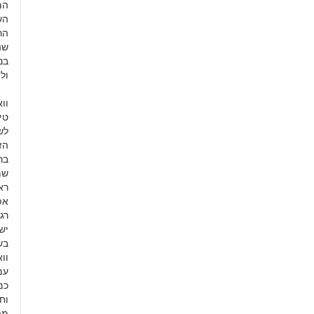
המ
הש
הר
שה
בנ
ול
וו
טי
לש
הז
בר
שמ
רא
אפ
רג
יש
וו
עמ
כמ
וח
מפ