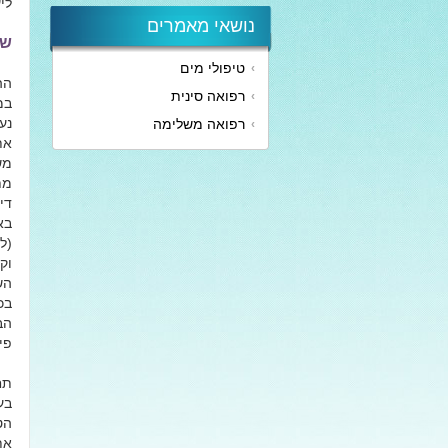
לי
נושאי מאמרים
שי
טיפולי מים
הה
רפואה סינית
במ
נע
רפואה משלימה
משיבים.
די
בא
(ל
וק
הש
בכ
פי
תח
בע
הט
את