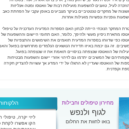
וזכרה לעיל, טוענים להשפעות מועילות רבות של וואטסו ומטה-אנליזות
שונות של מחקרים טנטטיביים בעיקר מצביעים באופן עקבי על הפחתת כאב
שפעות גופניות ונפשיות מועילות אחרות.
רת המחקר הנוכחי הייתה לבחון האם הספרות המדעית העדכנית על טיפולי
אטסו מתארת ניסיון מעשי ולהיפך, כלומר, האם תחומי היישום וההשפעות של
אטסו כפי שדווחו בספרות המדעית תואמים את השימושים והתצפיות של
שיבים. זה גם יכמת באיזו תדירות הנושאים הנלמדים מתרחשים בפועל והאם
עילות של הוואטסו שנצפתה בניסויים תואמת את זו שנצפתה בפועל.
קפותיהם של המשיבים יתרמו גם לזיהוי אזורי יישום והשפעות מבטיחות
ספות של הוואטסו שעדיין לא התגלו על ידי המדע אך עשויות להצדיק חקירה
ספת וקפדנית.
מחירון טיפולים וחבילות
הלקוחות
לגוף ולנפש
ליזי יקרה, טיפולי 
בואו לחוות את החלום
הקו אפשרו לקחת פ