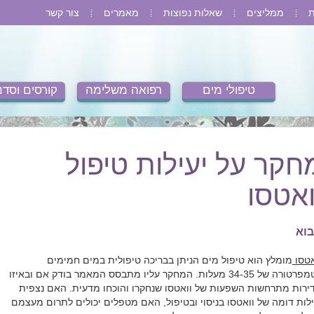
ת
ממליצים
שאלות נפוצות
מאמרים
צור קשר
טיפולי מים
רפואה משלימה
קורסים וסדנ
חקר על יעילות טיפול
ואטסו
וא
אטסו
מומלץ הוא טיפול מים הניתן בבריכה טיפולית במים חמימים
בטמפרטורה של 34-35 מעלות. המחקר עליו מתבסס המאמר בודק אם ובאיזו
ירות מתרחשות השפעות של וואטסו שנחקרו והוכחו מדעית. האם נצפית
ילות דומה של וואטסו בניסוי ובטיפול, האם מטפלים יכולים לתרום מעצמם