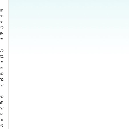
טי
יפ
לי
אנ
מש
לש
בר
מצ
שי
טי
הב
של
הו
זר
מס