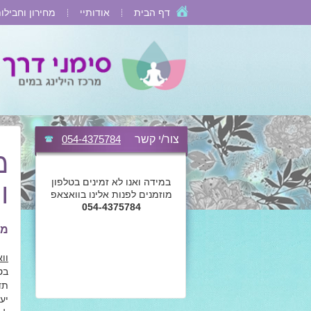
דף הבית
אודותיי
מחירון וחבילו
צור/י קשר
054-4375784
מ
במידה ואנו לא זמינים בטלפון
ו
מוזמנים לפנות אלינו בוואצאפ
054-4375784
מב
וו
תד
יע