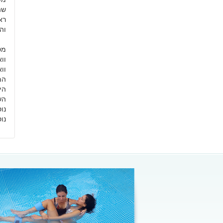
שה
רא
וה
מט
וו
וו
המ
הי
הש
נו
נו
הזמן שובר