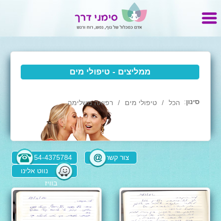
ממליצים - טיפולי מים
סינון
:
הכל
טיפולי מים
רפואה משלימה
צור קשר
054-4375784
נווט אלינו
בוויז